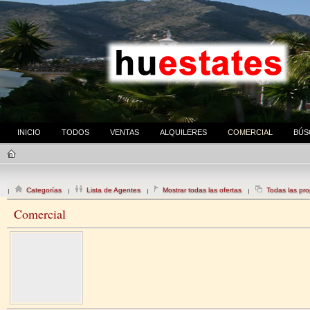
INICIO
TODOS
VENTAS
ALQUILERES
COMERCIAL
BÚS
Categorías
Lista de Agentes
Mostrar todas las ofertas
Todas las pro
Comercial